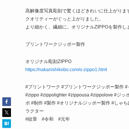
高解像度写真彫刻で驚くほどきれいに仕上がりま
クオリティーがぐっと上がりました。
より細かく、繊細に。オリジナルZIPPOを製作し
プリントワークジッポー製作
オリジナル彫刻ZIPPO
https://nakanishikobo.com/o-zippo1.html
#プリントワーク #プリントワークジッポー製作 #
#zippo #zippolighter #zippousa #zip
ポ #制作 #製作 #オリジナルジッポー製作 #しゃち
ラクター
#紋章 #令和 #元年