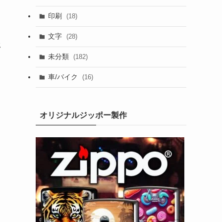
印刷
(18)
文字
(28)
ジ
未分類
(182)
車/バイク
(16)
ャ
オリジナルジッポー製作