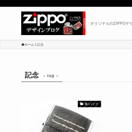
オリジナルのZIPPO
ホーム
記念
記念
– tag –
車/バイク