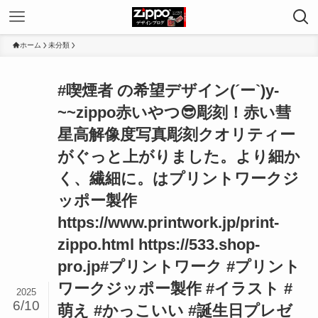
ホーム
未分類
#喫煙者 の希望デザイン(´ー`)y-
~~zippo赤いやつ😎彫刻！赤い彗
星高解像度写真彫刻クオリティー
がぐっと上がりました。より細か
く、繊細に。はプリントワークジ
ッポー製作
https://www.printwork.jp/print-
zippo.html https://533.shop-
pro.jp#プリントワーク #プリント
ワークジッポー製作 #イラスト #
2025
6/10
萌え #かっこいい #誕生日プレゼ