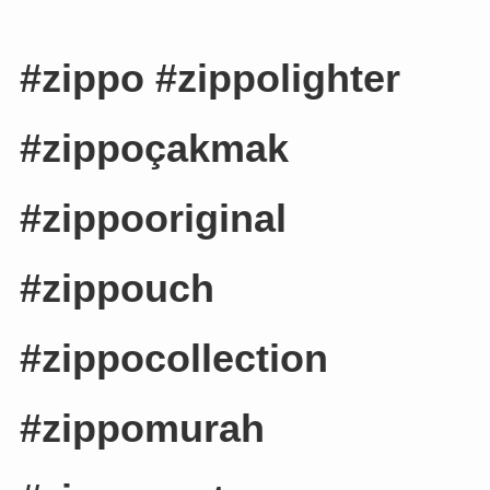
#zippo #zippolighter
#zippoçakmak
#zippooriginal
#zippouch
#zippocollection
#zippomurah